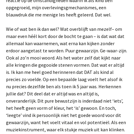
reactie op de omstandigheden waarin ik als kind ben
opgegroeid, mijn overlevingsgmechanismes, een
blauwdruk die me menige les heeft geleerd. Dat wel.
Wie of wat ben ik dan wel? Wat overblijft van mezelf– om
maar even héél kort door de bocht te gaan – is dat wat dat
allemaal kan waarnemen, wat erna kan kijken zonder
erdoor aangetast te worden. Puur gewaarzijn. Ge-waar-zijn.
Ook al zo’n mooi woord. Als het water zelf dat kijkt naar
alle kringen die gegooide stenen vormen. Dat wat er altijd
is. Ik kan me heel goed herinneren dat DAT als kind al
precies zo voelde. Op een bepaalde laag voelt het alsof ik
nu precies dezelfde ben als toen ik 5 jaar was. Herkennen
jullie dat? Dit deel dat er altijd was en altijd is,
onveranderlijk. Dit pure bewustzijn is inderdaad niet ‘iets’,
het heeft geen vorm of kleur, het ‘is’ gewoon. En toch,
‘leegte’ vind ik persoonlijk niet het goede woord voor dit
gewaarzijn, want het voelt vitaal en vol potentieël. Als een
muziekinstrument, waar elk stukje muziek uit kan klinken.