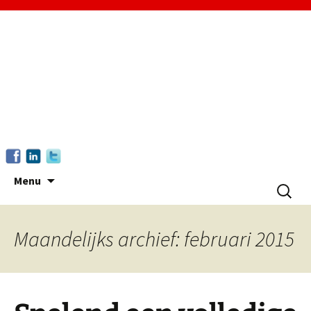
Ga
Menu
Zoeken
naar
naar:
de
inhoud
Maandelijks archief: februari 2015