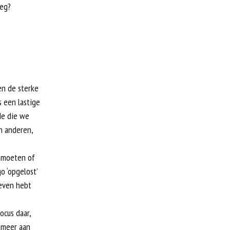
eeg?
en de sterke
s een lastige
de die we
n anderen,
 moeten of
o ‘opgelost’
leven hebt
ocus daar,
 meer aan