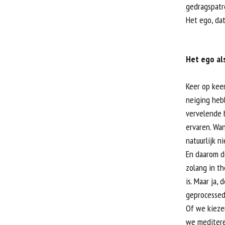
gedragspatr
Het ego, dat
Het ego al
Keer op keer
neiging hebb
vervelende b
ervaren. Wan
natuurlijk ni
En daarom d
zolang in th
is. Maar ja,
geprocessed,
Of we kieze
we meditere