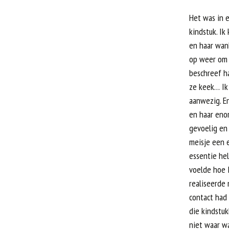
Het was in e
kindstuk. Ik
en haar wanh
op weer om b
beschreef ha
ze keek… Ik 
aanwezig. E
en haar enor
gevoelig en 
meisje een e
essentie he
voelde hoe I
realiseerde 
contact had
die kindstuk
niet waar wa