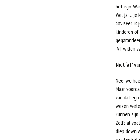
het ego. Wan
Wel ja … je 
adviseer ik 
kinderen of 
gegarandeerd
“Af’ willen 
Niet ‘af’ 
Nee, we hoe
Maar voordat
van dat ego 
wezen weten
kunnen zijn
Zelfs al vo
diep down w
creativiteit