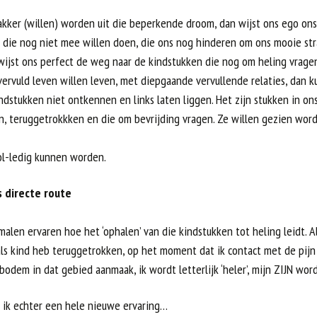
akker (willen) worden uit die beperkende droom, dan wijst ons ego ons
, die nog niet mee willen doen, die ons nog hinderen om ons mooie str
 wijst ons perfect de weg naar de kindstukken die nog om heling vrage
vervuld leven willen leven, met diepgaande vervullende relaties, dan 
ndstukken niet ontkennen en links laten liggen. Het zijn stukken in on
n, teruggetrokkken en die om bevrijding vragen. Ze willen gezien wor
l-ledig kunnen worden.
s directe route
malen ervaren hoe het ‘ophalen’ van die kindstukken tot heling leidt. Al
als kind heb teruggetrokken, op het moment dat ik contact met de pijn
odem in dat gebied aanmaak, ik wordt letterlijk ‘heler’, mijn ZIJN wordt
 ik echter een hele nieuwe ervaring…