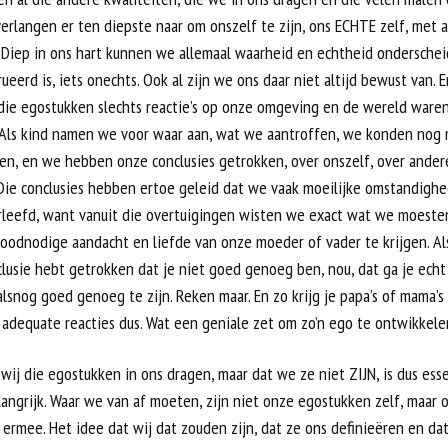
erlangen er ten diepste naar om onszelf te zijn, ons ECHTE zelf, met a
. Diep in ons hart kunnen we allemaal waarheid en echtheid onderschei
ueerd is, iets onechts. Ook al zijn we ons daar niet altijd bewust van.
die egostukken slechts reactie’s op onze omgeving en de wereld ware
 Als kind namen we voor waar aan, wat we aantroffen, we konden nog 
en, en we hebben onze conclusies getrokken, over onszelf, over ander
 Die conclusies hebben ertoe geleid dat we vaak moeilijke omstandighe
leefd, want vanuit die overtuigingen wisten we exact wat we moest
roodnodige aandacht en liefde van onze moeder of vader te krijgen. Al
lusie hebt getrokken dat je niet goed genoeg ben, nou, dat ga je echt
snog goed genoeg te zijn. Reken maar. En zo krijg je papa’s of mama’s
 adequate reacties dus. Wat een geniale zet om zo’n ego te ontwikkele
wij die egostukken in ons dragen, maar dat we ze niet ZIJN, is dus ess
angrijk. Waar we van af moeten, zijn niet onze egostukken zelf, maar 
e ermee. Het idee dat wij dat zouden zijn, dat ze ons definieëren en da