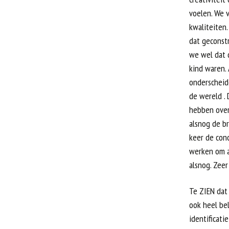
voelen. We v
kwaliteiten
dat geconstr
we wel dat 
kind waren.
onderscheid
de wereld .
hebben over
alsnog de b
keer de conc
werken om al
alsnog. Zeer
Te ZIEN dat 
ook heel bel
identificati