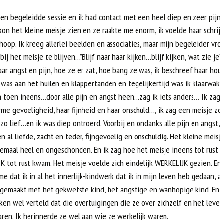
en begeleidde sessie en ik had contact met een heel diep en zeer pijn
 kon het kleine meisje zien en ze raakte me enorm, ik voelde haar schri
oop. Ik kreeg allerlei beelden en associaties, maar mijn begeleider v
ij het meisje te blijven…”Blijf naar haar kijken…blijf kijken, wat zie je
ar angst en pijn, hoe ze er zat, hoe bang ze was, ik beschreef haar h
was aan het huilen en klappertanden en tegelijkertijd was ik klaarwak
n toen ineens…door alle pijn en angst heen…zag ik iets anders… Ik zag
me gevoeligheid, haar fijnheid en haar onschuld…, ik zag een meisje z
zo lief…en ik was diep ontroerd. Voorbij en ondanks alle pijn en angst
n al liefde, zacht en teder, fijngevoelig en onschuldig. Het kleine meis
lemaal heel en ongeschonden. En ik zag hoe het meisje ineens tot rust
K tot rust kwam. Het meisje voelde zich eindelijk WERKELIJK gezien. En
me dat ik in al het innerlijk-kindwerk dat ik in mijn leven heb gedaan, a
 gemaakt met het gekwetste kind, het angstige en wanhopige kind. En j
ken wel verteld dat die overtuigingen die ze over zichzelf en het lev
ren. Ik herinnerde ze wel aan wie ze werkelijk waren.