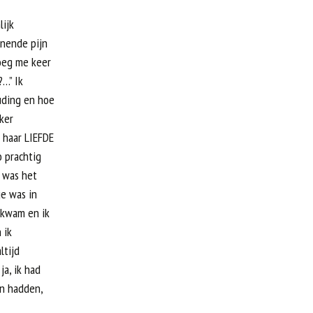
lijk
jnende pijn
roeg me keer
?…” Ik
ouding en hoe
ker
 haar LIEFDE
o prachtig
, was het
je was in
 kwam en ik
 ik
ltijd
a, ik had
en hadden,