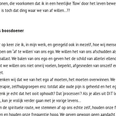
onen, die voorkomen dat ik in een heerlijke ‘flow’ door het leven bew
 is toch dat ding waar we van af willen…??
s boosdoener
 op keer zie ik, in mijn werk, en geregeld ook in mezelf, hoe wij mens
en om “af te willen’ van ons ego. We willen het van ons afschudden al
allast. We balen van ons ego en geven het de schild van allerlei ellen
t we willen ons niet onvrij voelen, beperkt, afgesneden van onszelf e
et.
enken wij dat we van het ego af moeten, het moeten overwinnen. We
erapie, zelfhulpgroepen enz. totdat alle oude pijn is geheeld en het eg
 denk je echt dat het ooit ophoudt? Dat ‘processen’? Als je alles uit DIT 
 kun je vrolijk verder gaan met je vorige levens…
n de spirituele route, we stemmen af op ons echte zelf, houden onze f
n en houden onze frequentie hoog. We geven gewoon geen aandacht