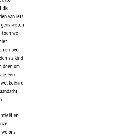
l die
den van iets
 Ergens weten
n toen we
niet
en en over
den als kind
en doen om
s je een
 wel keihard
 aandacht
n.
entieël en
onze
t we ons