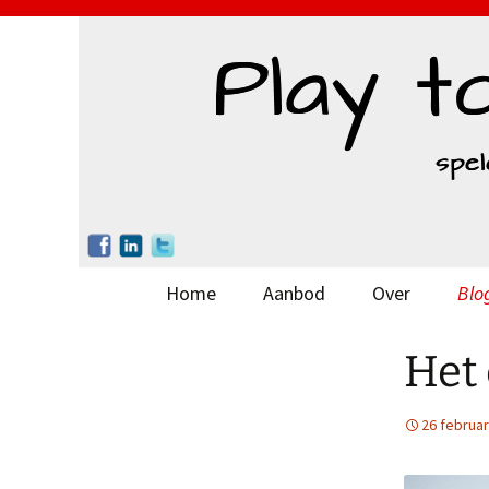
Ga
Home
Aanbod
Over
Blo
naar
de
Missie
Het 
inhoud
Visie
26 februar
Werkwijze