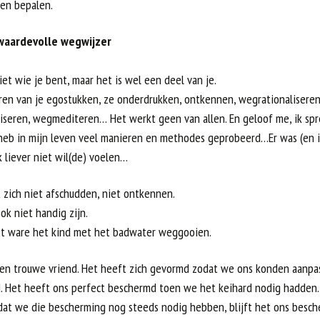
ten bepalen.
 waardevolle wegwijzer
iet wie je bent, maar het is wel een deel van je.
eren van je egostukken, ze onderdrukken, ontkennen, wegrationaliseren
liseren, wegmediteren… Het werkt geen van allen. En geloof me, ik spr
k heb in mijn leven veel manieren en methodes geprobeerd…Er was (en i
ik liever niet wil(de) voelen…
 zich niet afschudden, niet ontkennen.
ok niet handig zijn.
het ware het kind met het badwater weggooien.
een trouwe vriend. Het heeft zich gevormd zodat we ons konden aanpa
. Het heeft ons perfect beschermd toen we het keihard nodig hadden.
at we die bescherming nog steeds nodig hebben, blijft het ons besch