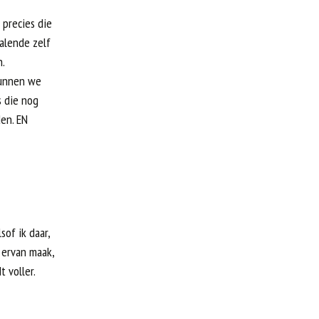
 precies die
alende zelf
n.
kunnen we
s die nog
den. EN
sof ik daar,
 ervan maak,
 voller.