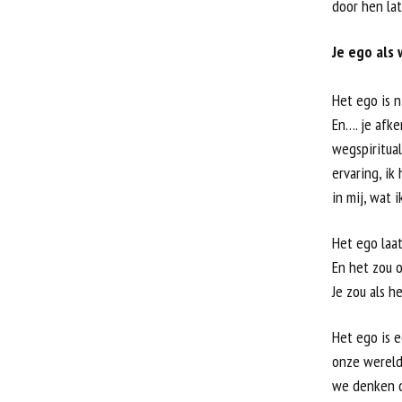
door hen la
Je ego als
Het ego is n
En…. je afk
wegspiritua
ervaring, i
in mij, wat 
Het ego laat
En het zou o
Je zou als 
Het ego is 
onze wereld
we denken d