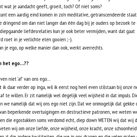
t wat je aandacht geeft, groeit, toch? Of niet soms?
kunt een aardig eind komen in zo’n meditative, getranscendeerde staat 
je dringend om dan niet langer dan één dag bij je ouders op bezoek te
diepgaande liefdesrelaties kun je ook beter vermijden, want dat gaat
 roet in je verlichte eten gooien ;-).
van je ego, op welke manier dan ook, werkt averrechts.
van het ego…??
ven niet ‘af’ van ons ego…
 ik daar verder op inga, wil ik eerst nog heel even stilstaan bij onze 
af te willen. Er zit namelijk wel degelijk veel wijsheid in dat impuls. Di
 we namelijk dat wij ons ego niet zijn. Dat we onmogelijk dat gekke 
 van beperkende overtuigingen en destructieve patronen, we weten we
elen die egostukken soms verdomd echt, diep down WETEN wij dat wij da
eten wij om onze liefde, onze wijsheid, onze kracht, onze schoonheid
 en al die andere kwaliteiten, die we in ons dragen en die velen malen