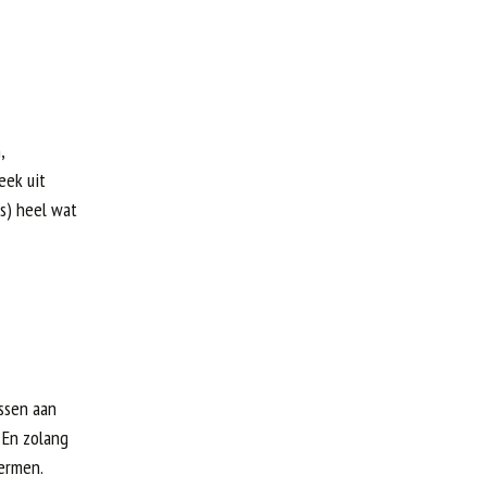
,
eek uit
s) heel wat
ssen aan
 En zolang
ermen.