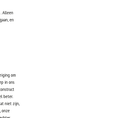
. Alleen
 gaan, en
neiging om
ep in ons
construct
l beter.
t niet zijn,
, onze
 echter