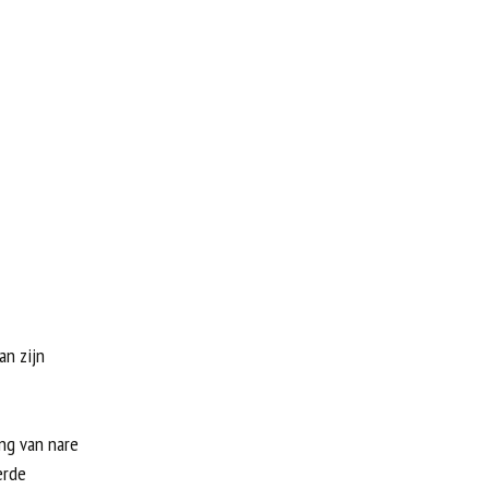
an zijn
ing van nare
erde