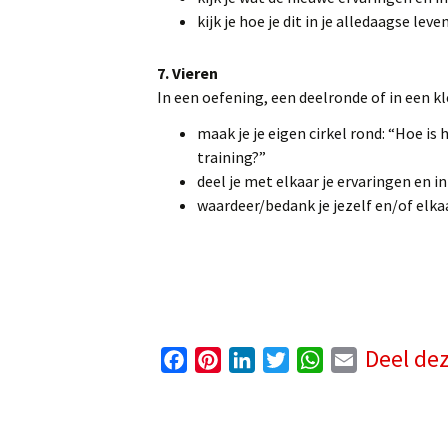
kijk je hoe je dit in je alledaagse lev
7. Vieren
In een oefening, een deelronde of in een kle
maak je je eigen cirkel rond: “Hoe i
training?”
deel je met elkaar je ervaringen en 
waardeer/bedank je jezelf en/of elka
Deel de
F
P
L
T
W
E
a
i
i
w
h
m
c
n
n
i
a
a
e
t
k
t
t
i