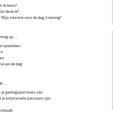
il ik heen?
at denk ik?
 Mijn intentie voor de dag/training?
arming up…
ie opwekken
en
ren
a van de dag
 je …
t je gedragspatronen zijn
at je emotionele patronen zijn
genhoudt