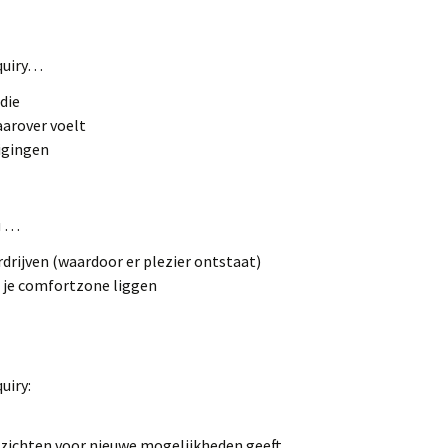
nquiry…
 die
daarover voelt
uigingen
u …
drijven (waardoor er plezier ontstaat)
 je comfortzone liggen
uiry:
inzichten voor nieuwe mogelijkheden geeft