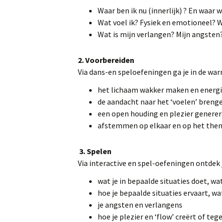
Kirsten Lüpke
Waar ben ik nu (innerlijk) ? En waar w
Wat voel ik? Fysiek en emotioneel? W
Wat is mijn verlangen? Mijn angsten?
2. Voorbereiden
Via dans-en speloefeningen ga je in de w
het lichaam wakker maken en energ
de aandacht naar het ‘voelen’ breng
een open houding en plezier genere
afstemmen op elkaar en op het them
3. Spelen
Via interactive en spel-oefeningen ontdek
wat je in bepaalde situaties doet, wa
hoe je bepaalde situaties ervaart, w
je angsten en verlangens
hoe je plezier en ‘flow’ creërt of te