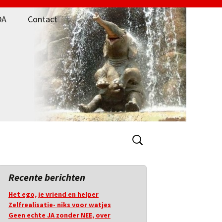
DA
Contact
Zoeken
naar:
Recente berichten
Het ego, je vriend en helper
Zelfrealisatie- niks voor watjes
Geen echte JA zonder NEE, over