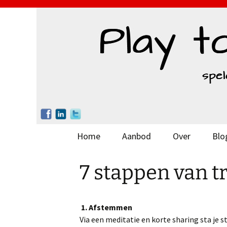
Ga
Home
Aanbod
Over
Blo
naar
de
Missie
7 stappen van t
inhoud
Visie
1. Afstemmen
Werkwijze
Via een meditatie en korte sharing sta je sti